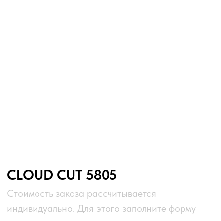
CLOUD CUT 5805
Стоимость заказа рассчитывается
индивидуально. Для этого заполните форму
и отправьте нам.
BODY Tyvek® от DuPont
— премиальная ткань,
известная своей лёгкостью, прочностью и
влагозащитой. Фактура с эффектом бумаги
создаёт узнаваемый и современный образ,
который выделяет бренд мгновенно.
Айдентика, выраженная в материале.
ЦВЕТ