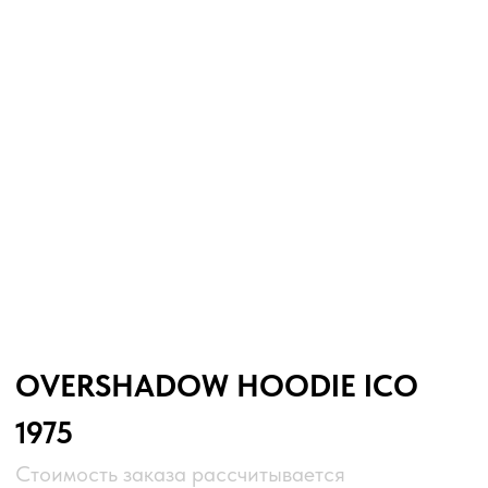
OVERSHADOW HOODIE ICO
1975
Стоимость заказа рассчитывается
индивидуально. Для этого заполните форму
и отправьте нам.
SOUL
: Софт Плюш / Soft Plush / 210
FACE:
Диагональ Футурированная / Diagonal
Futuristic / 220
TON:
Серый / Чёрный
BODY / MegraTech:
Плюш и диагональная фактура формируют
контраст мягкости и строгости. Серо-чёрное
сочетание усиливает ритм и энергетику. Линия,