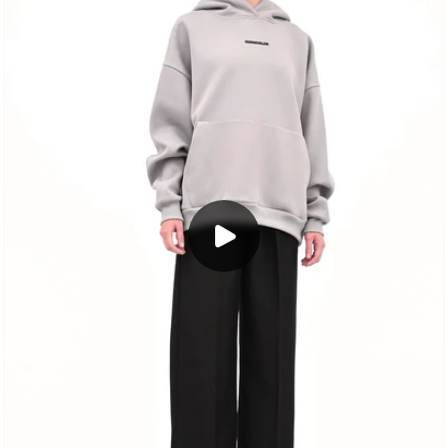
OVERSOUL SWEAT ICO 3214
Стоимость заказа рассчитывается
индивидуально. Для этого заполните форму
и отправьте нам.
SOUL
: Софт Плюш / Soft Plush / 210
FACE:
Хлопок Селектив / Selective Cotton / 220
TON:
Серый / Серый
BODY / MegraTech:
Тактичный плюш и натуральный хлопок