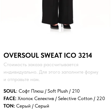
формируют уютное и надёжное сочетание.
Серый тон делает материал спокойным и
сбалансированным. Основа, которая дарит
доверие.
ЦВЕТ
РАЗМЕР
Количество
550
100
1000
Количество товара к заказу:
550